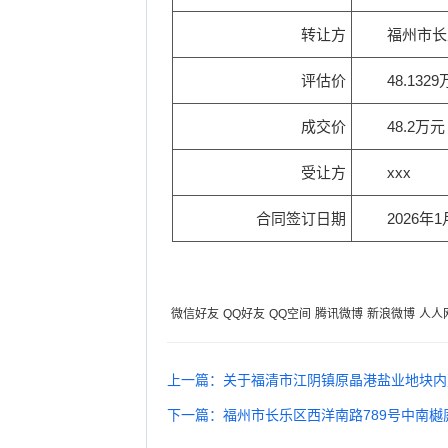
转让方
福州市长乐区航城街道
福州市长
福州市长乐区航城街道
评估价
48.132
福州市长乐区航城街道
成交价
48.2万元
福州市长乐区航城街道
受让方
xxx
福州市长乐区
合同签订日期
2026年1
福州市长乐区
福州市长乐区
福州
微信好友
QQ好友
QQ空间
腾讯微博
新浪微博
人人
福州市长
上一篇：关于福清市江阴镇原晶港盐业地块内
福州市长乐区首占镇首占
下一篇：福州市长乐区西洋南路789号中南樾庭1
福州市长乐