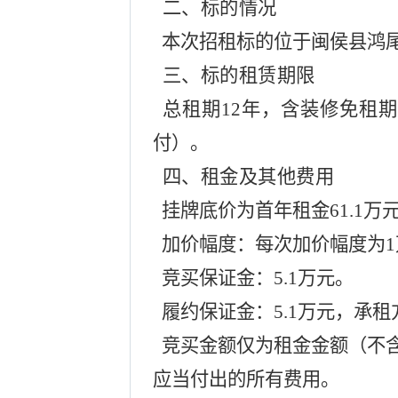
二、
标的情况
本次招租标的位于闽侯县鸿
三、
标的租赁期限
总租期
12年，含装修免租
付）。
四、
租金及其他费用
挂牌底价为首年租金
61.1
加价幅度：每次加价幅度为
竞买保证金：
5.1万元。
履约保证金：
5.1万
元，
承租
竞买金额仅为租金金额（不含
应当付出的所有费用。