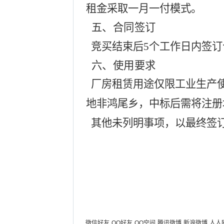
租金采取一月一付模式。
五、
合同签订
竞买结束后
5个工作日内签订
六、
使用要求
厂房租赁用途仅限工业生产使
地非鸿尾乡，中标后需将注册
其他未列明事项，以最终签
微信好友
QQ好友
QQ空间
腾讯微博
新浪微博
人人