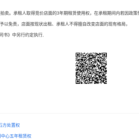
现状拍卖。承租人取得竞价店面的3年期租赁使用权，在承租期间内若因政
予以免责，店面按现状出租、承租人不得擅自改变店面的现有格局，
同书》中另行约定执行,
石方处置权
训中心五年租赁权