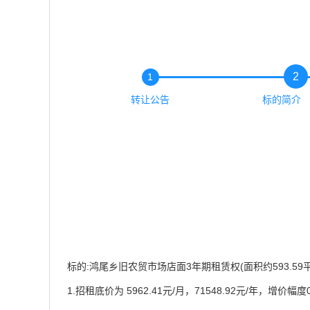
2
1
转让公告
标的简介
标的:鸿尾乡旧农贸市场店面3年期租赁权(面积约593.59平
1.招租底价为 5962.41元/月，71548.92元/年，