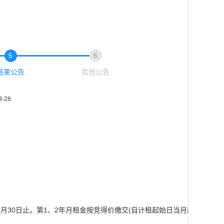
5
6
结果公告
其他公告
3-28
028年4月30日止。第1、2年月租金按竞得价缴交(自计租起始日当月起