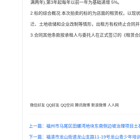
满两年),第3年起每年以前一年为基础递增 5%。
2.标的综合概况:本次拍卖的标的为店面的租赁权，以
迁、土地收储和企业改制等情形，出租方有权终止合同并
3.合同其他条款按承租人与委托人在正式签订的《租赁合
微信好友
QQ好友
QQ空间
腾讯微博
新浪微博
人人网
上一篇：福州市马尾区田螺湾地块东南侧边坡治理项目土
下一篇：福清市龙山街道龙山支路11-19号龙山青少年培