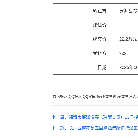
转让方
罗源县饮
评估价
成交价
22.2万元
受让方
xxx
日期
2025年0
微信好友
QQ好友
QQ空间
腾讯微博
新浪微博
人人
上一篇：福清市璀璨悦宸（璀璨美景）12号
下一篇：长乐区梅花镇五显鼻渔港航道疏浚工