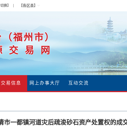
【各区县】
户切换】
台（福州市）
源交易网
交易信息
网上办事大厅
互动交流
清市一都镇河道灾后疏浚砂石资产处置权的成