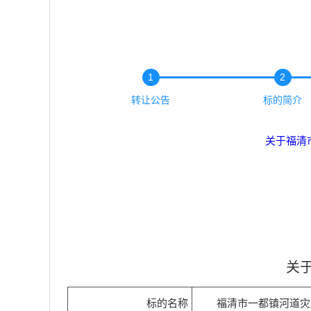
1
2
转让公告
标的简介
关于福清
关
标的名称
福清市一都镇河道灾