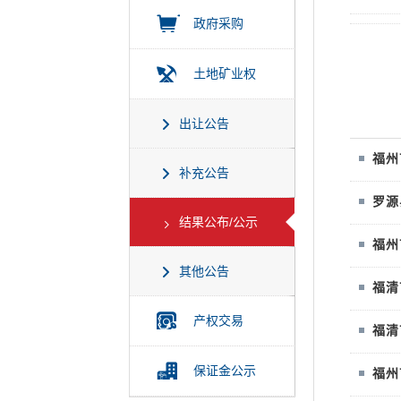
政府采购
土地矿业权
出让公告
福
州
补充公告
罗
源
结果公布/公示
福
州
其他公告
福
清
产权交易
福
清
保证金公示
福
州