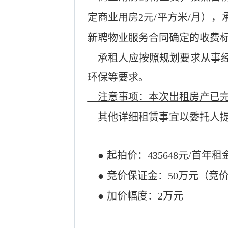
定商业用房
2元/平方米/月）
新聘物业服务合同确定的收费
承租人应按照规划要求从事经
环保等要求。
注意事项：本次出租房产已完
其他
详细
租赁
事宜以委托人
●
起拍价：
435648元
/首年租
●
竞
价
保证金：
50
万元
（
竞
●
加价幅度
：
2
万元