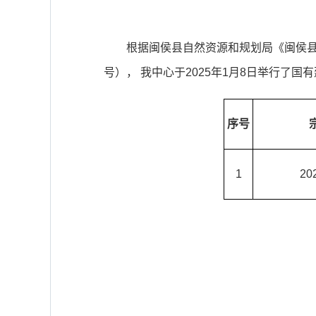
根据
闽侯县自然资源和规划局
《
闽侯
号
）， 我中心于
2025年1月8日
举行了国有
序号
1
20